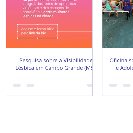
Pesquisa sobre a Visibilidade
Oficina s
Lésbica em Campo Grande (MS):
e Adol
Participe!
Migran