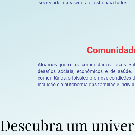
sociedade mais segura e justa para todos.
Comunidade
Atuamos junto às comunidades locais vuln
desafios sociais, econômicos e de saúde. 
comunitários, o Ibiss|co promove condições 
inclusão e a autonomia das famílias e indiví
Descubra um univer
Descubra um univer