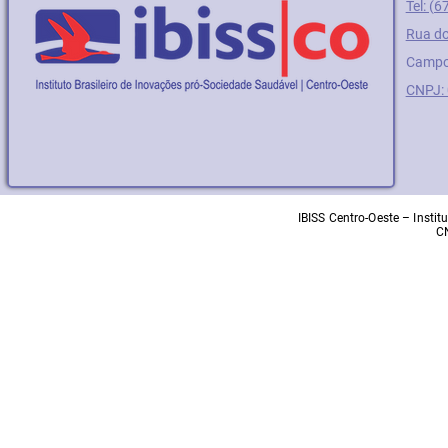
Tel: (
Rua do
Campo
CNPJ:
IBISS Centro-Oeste – Insti
C