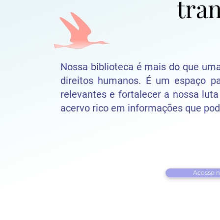
tra
tra
Nossa biblioteca é mais do que uma 
direitos humanos. É um espaço pa
relevantes e fortalecer a nossa lut
acervo rico em informações que po
Acesse n