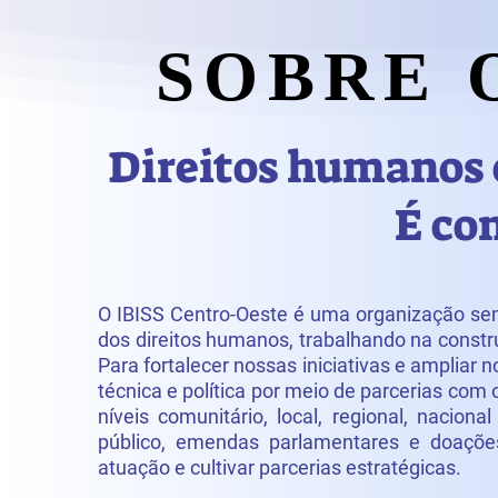
SOBRE O
SOBRE O
Direitos humanos 
É co
O IBISS Centro-Oeste é uma organização sem
dos direitos humanos, trabalhando na constr
Para fortalecer nossas iniciativas e ampliar 
técnica e política por meio de parcerias c
níveis comunitário, local, regional, nacio
público, emendas parlamentares e doaçõ
atuação e cultivar parcerias estratégicas.