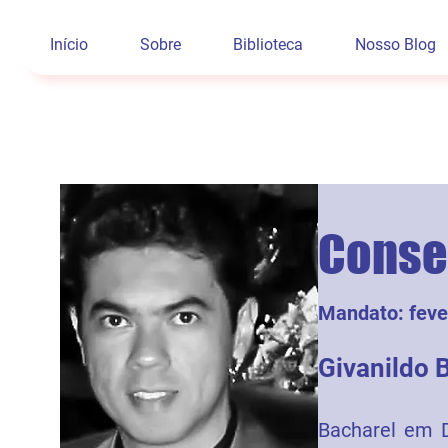
Início
Sobre
Biblioteca
Nosso Blog
Consel
Mandato: fever
Givanildo 
Bacharel em D