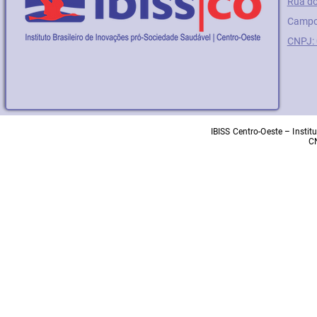
Rua do
Campo
CNPJ:
IBISS Centro-Oeste – Insti
C