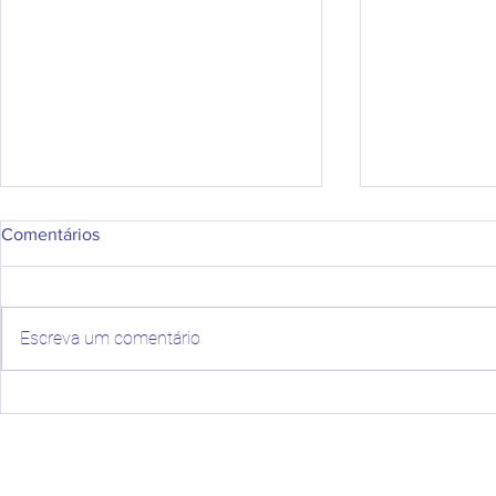
Comentários
Escreva um comentário
Pesquisa sobre a Visibilidade
Oficina sobr
Lésbica em Campo Grande
Crianças e 
(MS): Participe!
Famílias Mig
Resgate II