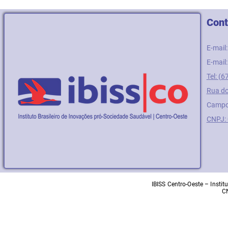
Cont
E-mail
E-mail
Tel: (
Rua do
Campo
CNPJ:
IBISS Centro-Oeste – Insti
C