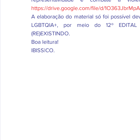
https://drive.google.com/file/d/1O363JbrM
A elaboração do material só foi possível de
LGBTQIA+, por meio do 12º EDIT
(RE)EXISTINDO.
Boa leitura!
IBISS|CO.