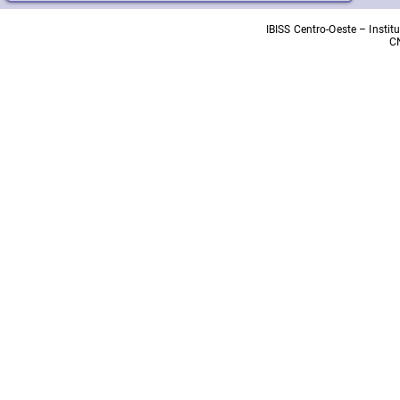
IBISS Centro-Oeste – Insti
C