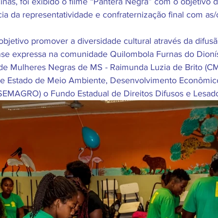
icinas, foi exibido o filme “Pantera Negra” com o objetivo 
ia da representatividade e confraternização final com as/
jetivo promover a diversidade cultural através da difusã
ense expressa na comunidade Quilombola Furnas do Dioní
o de Mulheres Negras de MS - Raimunda Luzia de Brito 
 de Estado de Meio Ambiente, Desenvolvimento Econômic
 (SEMAGRO) o Fundo Estadual de Direitos Difusos e Lesad