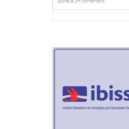
Escreva um comentário
Pesquisa sobre a Visibilidade
Lésbica em Campo Grande
(MS): Participe!