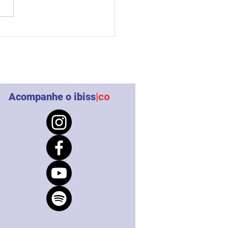
S-CO promove oficina
e o Enfrentamento ao
ico de Pessoas
Acompanhe o ibiss
|co