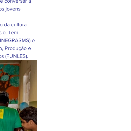
de conversar a 
os jovens 
o da cultura 
sio. Tem 
(CMNEGRASMS) e 
o, Produção e 
os (FUNLES).