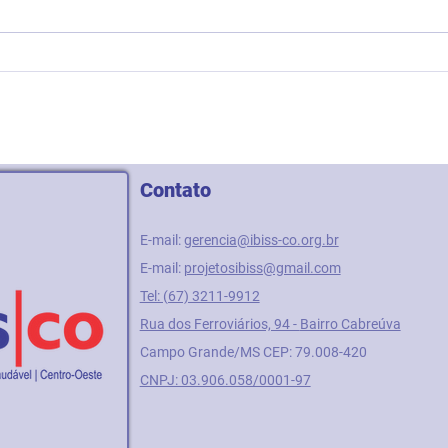
Oficina sobre Direitos de
IBIS
Crianças e Adolescentes para
sobr
Famílias Migrantes na Casa
Tráf
Resgate II
Contato
E-mail:
gerencia@ibiss-co.org.br
E-mail:
projetosibiss@gmail.com
Tel: (67) 3211-9912
Rua dos Ferroviários, 94 -
Bairro Cabreúva
Campo Grande/MS
CEP: 79.008-420
CNPJ: 03.906.058/0001-97