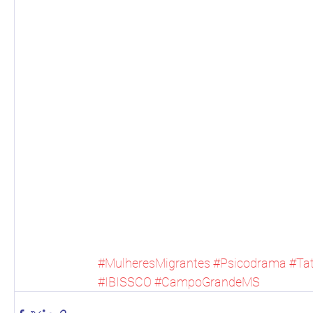
#MulheresMigrantes
#Psicodrama
#Ta
#IBISSCO
#CampoGrandeMS