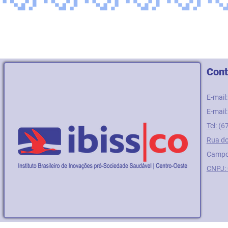
Cont
E-mail
E-mail
Tel: (
Rua do
Campo
CNPJ: