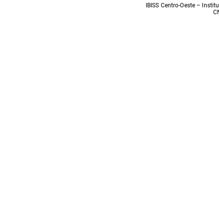
IBISS Centro-Oeste – Insti
C