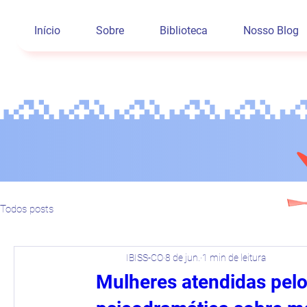
Início
Sobre
Biblioteca
Nosso Blog
Todos posts
IBISS-CO
8 de jun.
1 min de leitura
Mulheres atendidas pelo