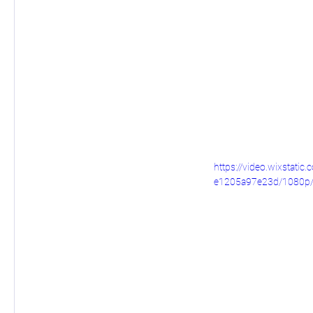
https://video.wixstat
e1205a97e23d/1080p/