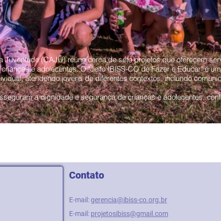
 Juventude (CAJU) reúne cerca de sete projetos que oferecem serv
crianças e adolecentes. O "Jeito IBISS-CO de Fazer e Educar" é um
dividual, atendendo jovens de diferentes contextos, inclundo comuni
sseguram a dignidade e segurança de crianças e adolecentes, co
Contato
E-mail:
gerencia@ibiss-co.org.br
E-mail:
projetosibiss@gmail.com