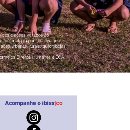
iços e ações voltados ao
a metodologia participativa que
dades urbanas, rurais, quilombolas,
nforme os Direitos Humanos e ECA.
Acompanhe o ibiss
|co