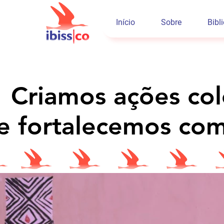
Início
Sobre
Bibl
Criamos ações col
Criamos ações col
e fortalecemos com
e fortalecemos com