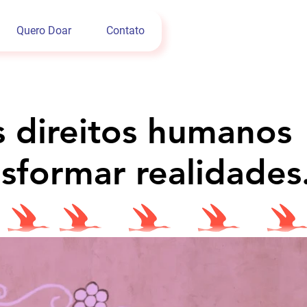
Quero Doar
Contato
s direitos humanos
s direitos humanos
sformar realidades
sformar realidades