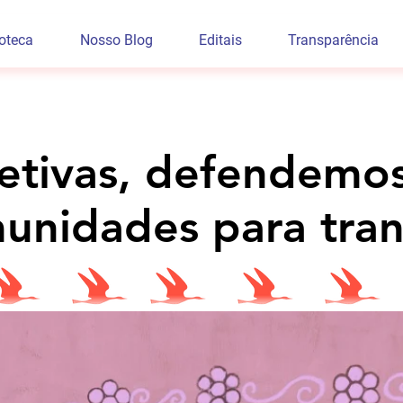
ioteca
Nosso Blog
Editais
Transparência
etivas, defendemo
etivas, defendemo
unidades para tran
unidades para tran